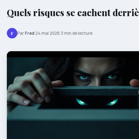
Quels risques se cachent derriè
F
Par
Fred
·
24 mai 2026
·
3 min de lecture