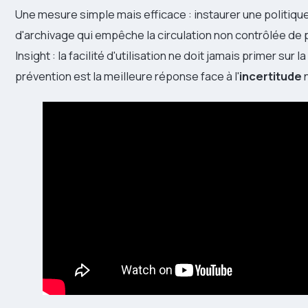
Une mesure simple mais efficace : instaurer une politi
d'archivage qui empêche la circulation non contrôlée de 
Insight : la facilité d'utilisation ne doit jamais primer sur la
prévention est la meilleure réponse face à l'
incertitude
n