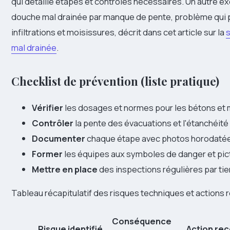
qui détaille étapes et contrôles nécessaires. Un autre e
douche mal drainée par manque de pente, problème qui 
infiltrations et moisissures, décrit dans cet article sur la
s
mal drainée
.
Checklist de prévention (liste pratique)
Vérifier
les dosages et normes pour les bétons et 
Contrôler
la pente des évacuations et l'étanchéité
Documenter
chaque étape avec photos horodaté
Former
les équipes aux symboles de danger et p
Mettre en place
des inspections régulières par tie
Tableau récapitulatif des risques techniques et action
Conséquence
Risque identifié
Action r