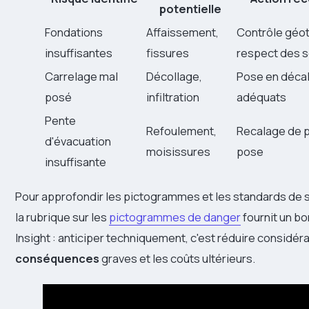
potentielle
Fondations
Affaissement,
Contrôle géo
insuffisantes
fissures
respect des s
Carrelage mal
Décollage,
Pose en décalé
posé
infiltration
adéquats
Pente
Refoulement,
Recalage de 
d'évacuation
moisissures
pose
insuffisante
Pour approfondir les pictogrammes et les standards de sé
la rubrique sur les
pictogrammes de danger
fournit un bo
Insight : anticiper techniquement, c'est réduire considé
conséquences
graves et les coûts ultérieurs.