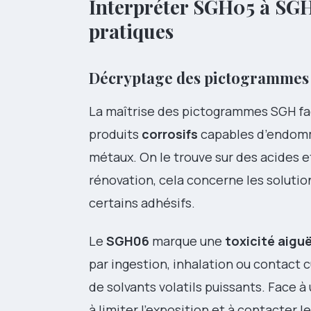
Interpréter SGH05 à SGH0
pratiques
Décryptage des pictogrammes 
La maîtrise des pictogrammes SGH faci
produits
corrosifs
capables d’endomma
métaux. On le trouve sur des acides 
rénovation, cela concerne les soluti
certains adhésifs.
Le
SGH06
marque une
toxicité aigu
par ingestion, inhalation ou contact 
de solvants volatils puissants. Face 
à limiter l’exposition et à contacter l