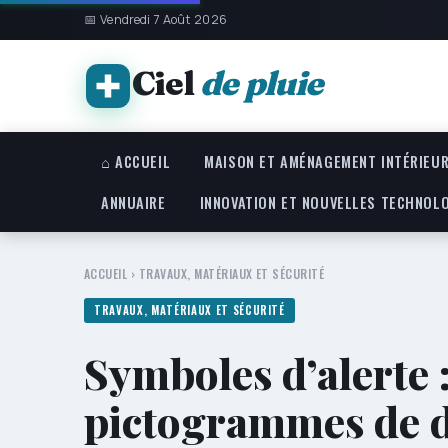
📅 Vendredi 7 Août 2026
Ciel
de pluie
⌂ ACCUEIL
MAISON ET AMÉNAGEMENT INTÉRIEU
ANNUAIRE
INNOVATION ET NOUVELLES TECHNOL
ACCUEIL
›
TRAVAUX, MATÉRIAUX ET SÉCURITÉ
TRAVAUX, MATÉRIAUX ET SÉCURITÉ
Symboles d’alerte 
pictogrammes de d