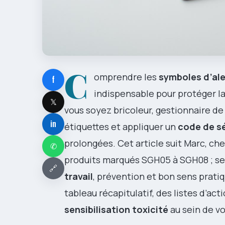
C
omprendre les
symboles d’ale
f
indispensable pour protéger l
𝕏
vous soyez bricoleur, gestionnaire de 
in
étiquettes et appliquer un
code de s
prolongées. Cet article suit Marc, che
✆
produits marqués SGH05 à SGH08 ; ses
🔗
travail
, prévention et bon sens prati
tableau récapitulatif, des listes d’act
sensibilisation toxicité
au sein de vo