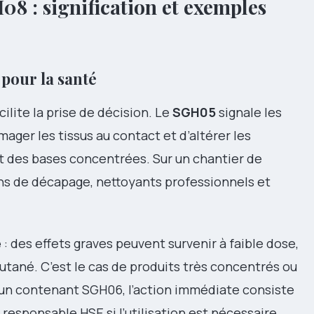
8 : signification et exemples
pour la santé
lite la prise de décision. Le
SGH05
signale les
ger les tissus au contact et d’altérer les
et des bases concentrées. Sur un chantier de
ons de décapage, nettoyants professionnels et
ë
: des effets graves peuvent survenir à faible dose,
cutané. C’est le cas de produits très concentrés ou
à un contenant SGH06, l’action immédiate consiste
e responsable HSE si l’utilisation est nécessaire.