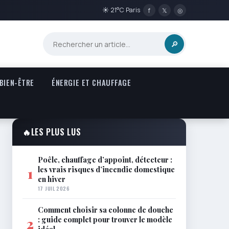
☀ 21°C Paris
f
𝕏
◎
🔎
 BIEN-ÊTRE
ÉNERGIE ET CHAUFFAGE
🔥
LES PLUS LUS
Poêle, chauffage d’appoint, détecteur :
les vrais risques d’incendie domestique
1
en hiver
17 JUIL 2026
Comment choisir sa colonne de douche
: guide complet pour trouver le modèle
2