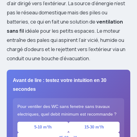
d’air dirigé vers l’extérieur. La source d’énergie n’est
pas le réseau domestique mais des piles ou
batteries, ce qui en fait une solution de
ventilation
sans fil
idéale pour les petits espaces. Le moteur
entraîne des pales qui aspirent l’air vicié, humide ou
chargé d’odeurs et le rejettent vers l’extérieur via un
conduit ou une bouche d’évacuation.
Avant de lire : testez votre intuition en 30
secondes
Pour ventiler des WC sans fenetre sans travaux
electriques, quel debit minimum est recommande ?
5-10 m³/h
15-30 m³/h