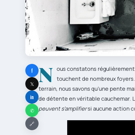
N
ous constatons régulièremen
f
touchent de nombreux foyers. 
𝕏
terrain, nous savons qu’une pente m
in
de détente en véritable cauchemar. L
peuvent s’amplifier
si aucune action co
✆
🔗