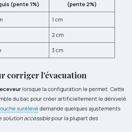
quis (pente 1%)
(pente 2%)
m
1 cm
2 cm
m
3 cm
r corriger l'évacuation
receveur
lorsque la configuration le permet. Cette
ble du bac pour créer artificiellement le dénivelé
douche surélevé
demande quelques ajustements
 solution accessible
pour la plupart des