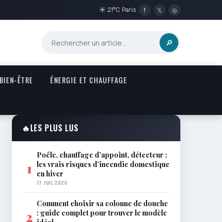
☀ 21°C Paris
f
𝕏
◎
🔎
 BIEN-ÊTRE
ÉNERGIE ET CHAUFFAGE
🔥
LES PLUS LUS
Poêle, chauffage d’appoint, détecteur :
les vrais risques d’incendie domestique
1
en hiver
17 JUIL 2026
Comment choisir sa colonne de douche
: guide complet pour trouver le modèle
2