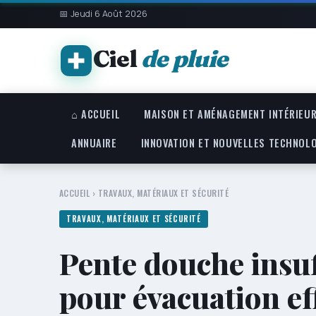
📅 Jeudi 6 Août 2026
Ciel
de pluie
⌂ ACCUEIL
MAISON ET AMÉNAGEMENT INTÉRIEU
ANNUAIRE
INNOVATION ET NOUVELLES TECHNOL
ACCUEIL
›
TRAVAUX, MATÉRIAUX ET SÉCURITÉ
TRAVAUX, MATÉRIAUX ET SÉCURITÉ
Pente douche insuf
pour évacuation ef