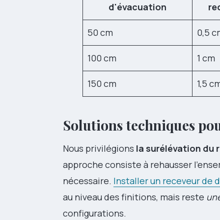
d'évacuation
re
50 cm
0,5 c
100 cm
1 cm
150 cm
1,5 c
Solutions techniques pou
Nous privilégions
la surélévation du 
approche consiste à rehausser l'ensem
nécessaire.
Installer un receveur de 
au niveau des finitions, mais reste
une
configurations.