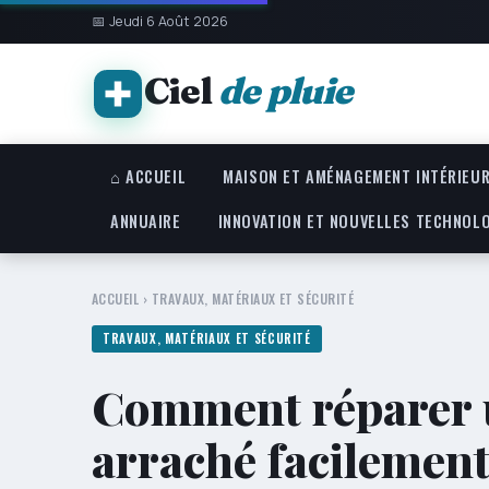
📅 Jeudi 6 Août 2026
Ciel
de pluie
⌂ ACCUEIL
MAISON ET AMÉNAGEMENT INTÉRIEU
ANNUAIRE
INNOVATION ET NOUVELLES TECHNOL
ACCUEIL
›
TRAVAUX, MATÉRIAUX ET SÉCURITÉ
TRAVAUX, MATÉRIAUX ET SÉCURITÉ
Comment réparer 
arraché facilement 