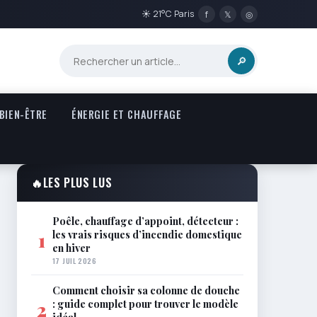
☀ 21°C Paris
f
𝕏
◎
🔎
 BIEN-ÊTRE
ÉNERGIE ET CHAUFFAGE
🔥
LES PLUS LUS
Poêle, chauffage d’appoint, détecteur :
les vrais risques d’incendie domestique
1
en hiver
17 JUIL 2026
Comment choisir sa colonne de douche
: guide complet pour trouver le modèle
2