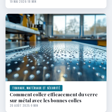
19 MAI 2026
·
18 MIN
TRAVAUX, MATÉRIAUX ET SÉCURITÉ
Comment coller efficacement du verre
sur métal avec les bonnes colles
20 AOÛT 2025
·
9 MIN