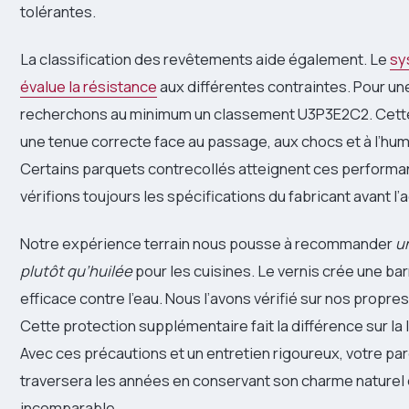
tolérantes.
La classification des revêtements aide également. Le
sy
évalue la résistance
aux différentes contraintes. Pour un
recherchons au minimum un classement U3P3E2C2. Cette
une tenue correcte face au passage, aux chocs et à l’hu
Certains parquets contrecollés atteignent ces performa
vérifions toujours les spécifications du fabricant avant l’
Notre expérience terrain nous pousse à recommander
un
plutôt qu’huilée
pour les cuisines. Le vernis crée une bar
efficace contre l’eau. Nous l’avons vérifié sur nos propres 
Cette protection supplémentaire fait la différence sur la 
Avec ces précautions et un entretien rigoureux, votre pa
traversera les années en conservant son charme naturel 
incomparable.