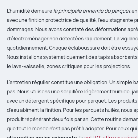
L’humidité demeure
la principale ennemie du parquet
en
avec une finition protectrice de qualité, l’eau stagnante
dommages. Nous avons constaté des déformations après
d’électroménager non détectées rapidement. La vigilan
quotidiennement. Chaque éclaboussure doit être essuyé
Nous installons systématiquement des tapis absorbants d
le lave-vaisselle, zones critiques pour les projections.
L’entretien régulier constitue une obligation. Un simple b
pas. Nous utilisons une serpillère légèrement humide, j
avec un détergent spécifique pour parquet. Les produits
d’eau abîment la finition. Pour les parquets huilés, nous 
produit régénérant deux fois par an. Cette routine deman
que tout le monde n’est pas prêt à adopter. Pour ceux qu
alternative moins exigeante
, le
sol LVT offre une rési