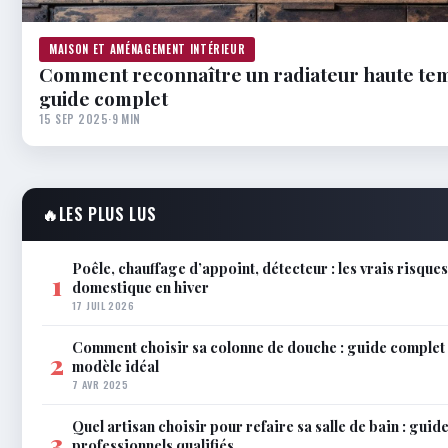
MAISON ET AMÉNAGEMENT INTÉRIEUR
Comment reconnaître un radiateur haute tem
guide complet
15 SEP 2025
·
9 MIN
🔥
LES PLUS LUS
Poêle, chauffage d’appoint, détecteur : les vrais risque
1
domestique en hiver
17 JUIL 2026
Comment choisir sa colonne de douche : guide complet 
2
modèle idéal
7 AVR 2025
Quel artisan choisir pour refaire sa salle de bain : gui
3
professionnels qualifiés