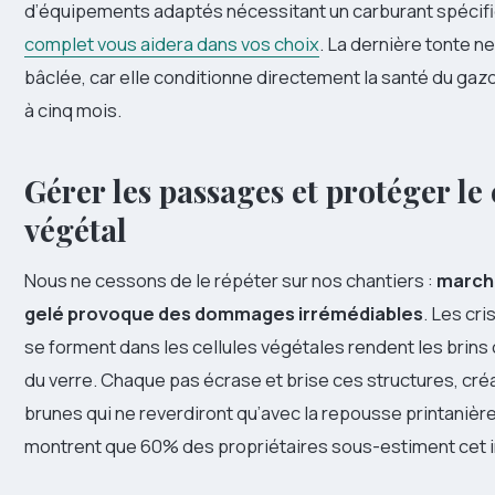
d’équipements adaptés nécessitant un carburant spécif
complet vous aidera dans vos choix
. La dernière tonte ne
bâclée, car elle conditionne directement la santé du ga
à cinq mois.
Gérer les passages et protéger le
végétal
Nous ne cessons de le répéter sur nos chantiers :
marche
gelé provoque des dommages irrémédiables
. Les cri
se forment dans les cellules végétales rendent les bri
du verre. Chaque pas écrase et brise ces structures, cr
brunes qui ne reverdiront qu’avec la repousse printanière
montrent que 60% des propriétaires sous-estiment cet 