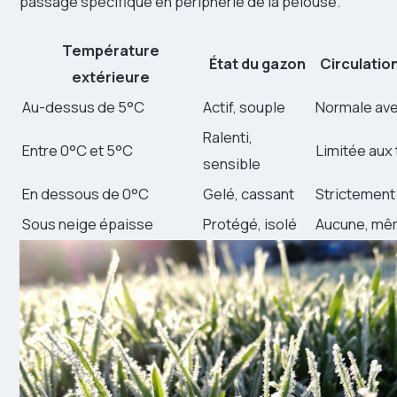
passage spécifique en périphérie de la pelouse.
Température
État du gazon
Circulati
extérieure
Au-dessus de 5°C
Actif, souple
Normale av
Ralenti,
Entre 0°C et 5°C
Limitée aux 
sensible
En dessous de 0°C
Gelé, cassant
Strictement 
Sous neige épaisse
Protégé, isolé
Aucune, mê