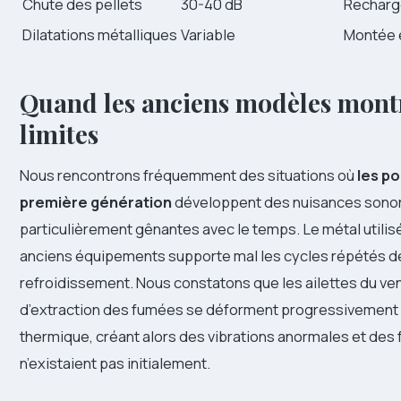
Chute des pellets
30-40 dB
Recharg
Dilatations métalliques
Variable
Montée 
Quand les anciens modèles montr
limites
Nous rencontrons fréquemment des situations où
les p
première génération
développent des nuisances sono
particulièrement gênantes avec le temps. Le métal utilis
anciens équipements supporte mal les cycles répétés de
refroidissement. Nous constatons que les ailettes du ven
d’extraction des fumées se déforment progressivement s
thermique, créant alors des vibrations anormales et des 
n’existaient pas initialement.