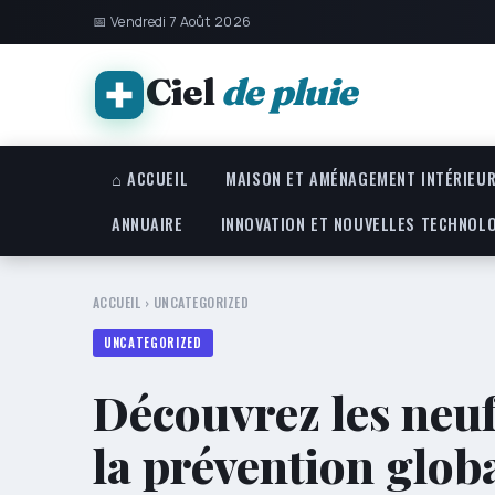
📅 Vendredi 7 Août 2026
Ciel
de pluie
⌂ ACCUEIL
MAISON ET AMÉNAGEMENT INTÉRIEU
ANNUAIRE
INNOVATION ET NOUVELLES TECHNOL
ACCUEIL
›
UNCATEGORIZED
UNCATEGORIZED
Découvrez les neuf 
la prévention glob