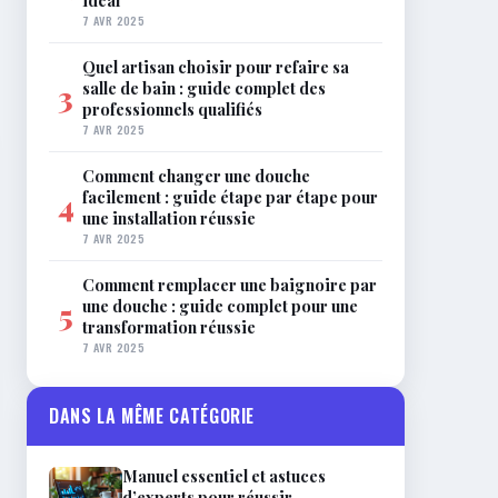
idéal
7 AVR 2025
Quel artisan choisir pour refaire sa
salle de bain : guide complet des
3
professionnels qualifiés
7 AVR 2025
Comment changer une douche
facilement : guide étape par étape pour
4
une installation réussie
7 AVR 2025
Comment remplacer une baignoire par
une douche : guide complet pour une
5
transformation réussie
7 AVR 2025
DANS LA MÊME CATÉGORIE
Manuel essentiel et astuces
d’experts pour réussir