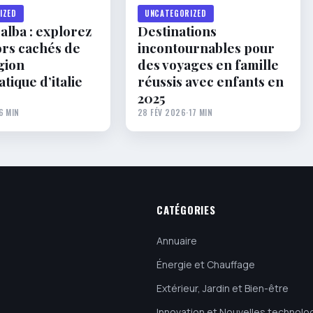
IZED
UNCATEGORIZED
’alba : explorez
Destinations
ors cachés de
incontournables pour
gion
des voyages en famille
ique d’italie
réussis avec enfants en
2025
6 MIN
28 FÉV 2026
·
17 MIN
CATÉGORIES
Annuaire
Énergie et Chauffage
Extérieur, Jardin et Bien-être
Innovation et Nouvelles technolo