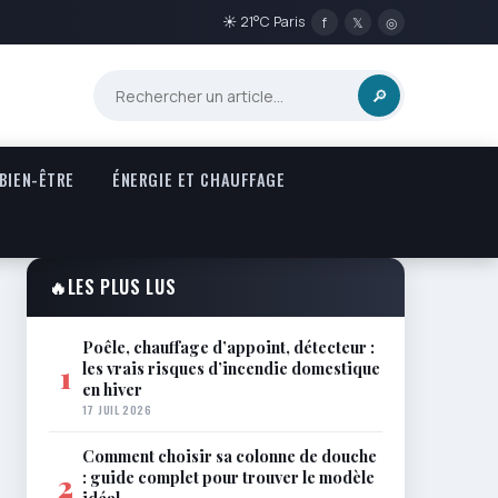
☀ 21°C Paris
f
𝕏
◎
🔎
 BIEN-ÊTRE
ÉNERGIE ET CHAUFFAGE
🔥
LES PLUS LUS
Poêle, chauffage d’appoint, détecteur :
les vrais risques d’incendie domestique
1
en hiver
17 JUIL 2026
Comment choisir sa colonne de douche
: guide complet pour trouver le modèle
2