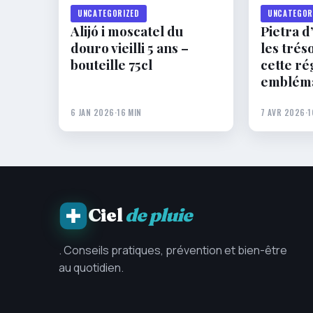
UNCATEGORIZED
UNCATEGOR
Alijó i moscatel du
Pietra d
douro vieilli 5 ans –
les trés
bouteille 75cl
cette ré
emblémat
6 JAN 2026
·
16 MIN
7 AVR 2026
·
1
Ciel
de pluie
. Conseils pratiques, prévention et bien-être
au quotidien.