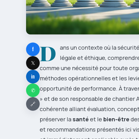
D
ans un contexte où la sécurité
f
légale et éthique, comprendre
𝕏
comme une nécessité pour toute organi
in
méthodes opérationnelles et les levi
opportunité de performance. À travers 
✆
» et de son responsable de chantier
🔗
cohérente alliant évaluation, concep
préserver la
santé
et le
bien‑être
des
et recommandations présentés ici vi