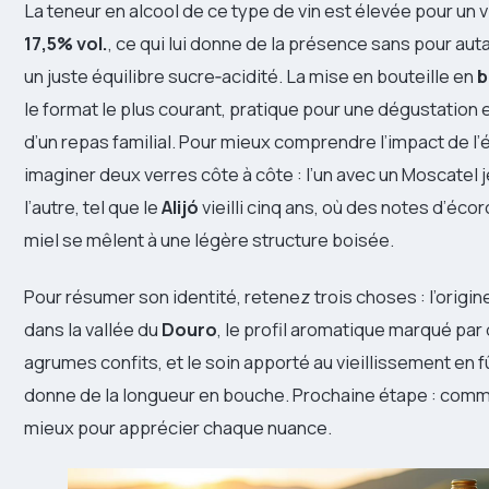
La teneur en alcool de ce type de vin est élevée pour un v
17,5% vol.
, ce qui lui donne de la présence sans pour auta
un juste équilibre sucre‑acidité. La mise en bouteille en
b
le format le plus courant, pratique pour une dégustation 
d’un repas familial. Pour mieux comprendre l’impact de l
imaginer deux verres côte à côte : l’un avec un Moscatel jeu
l’autre, tel que le
Alijó
vieilli cinq ans, où des notes d’éco
miel se mêlent à une légère structure boisée.
Pour résumer son identité, retenez trois choses : l’origi
dans la vallée du
Douro
, le profil aromatique marqué par 
agrumes confits, et le soin apporté au vieillissement en f
donne de la longueur en bouche. Prochaine étape : comm
mieux pour apprécier chaque nuance.