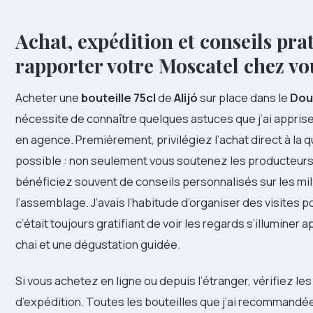
Achat, expédition et conseils pra
rapporter votre Moscatel chez vo
Acheter une
bouteille 75cl
de
Alijó
sur place dans le
Dou
nécessite de connaître quelques astuces que j’ai apprise
en agence. Premièrement, privilégiez l’achat direct à la q
possible : non seulement vous soutenez les producteurs
bénéficiez souvent de conseils personnalisés sur les mi
l’assemblage. J’avais l’habitude d’organiser des visites 
c’était toujours gratifiant de voir les regards s’illuminer 
chai et une dégustation guidée.
Si vous achetez en ligne ou depuis l’étranger, vérifiez le
d’expédition. Toutes les bouteilles que j’ai recommandé