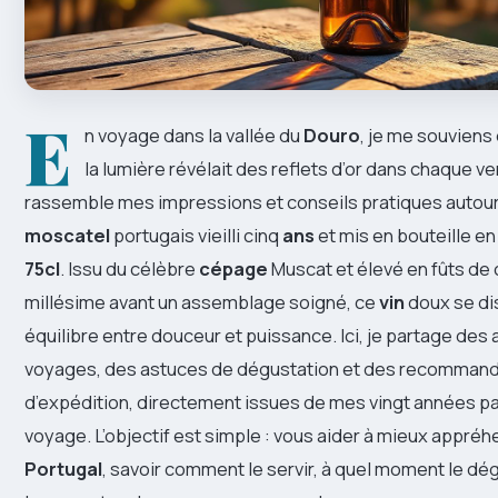
E
n voyage dans la vallée du
Douro
, je me souviens
la lumière révélait des reflets d’or dans chaque ve
rassemble mes impressions et conseils pratiques autou
moscatel
portugais vieilli cinq
ans
et mis en bouteille e
75cl
. Issu du célèbre
cépage
Muscat et élevé en fûts de
millésime avant un assemblage soigné, ce
vin
doux se di
équilibre entre douceur et puissance. Ici, je partage de
voyages, des astuces de dégustation et des recommanda
d’expédition, directement issues de mes vingt années 
voyage. L’objectif est simple : vous aider à mieux appré
Portugal
, savoir comment le servir, à quel moment le d