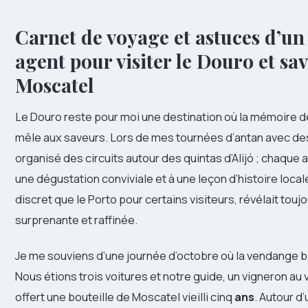
Carnet de voyage et astuces d’un
agent pour visiter le Douro et sa
Moscatel
Le Douro reste pour moi une destination où la mémoire 
mêle aux saveurs. Lors de mes tournées d’antan avec des 
organisé des circuits autour des quintas d’Alijó ; chaque a
une dégustation conviviale et à une leçon d’histoire local
discret que le Porto pour certains visiteurs, révélait tou
surprenante et raffinée.
Je me souviens d’une journée d’octobre où la vendange ba
Nous étions trois voitures et notre guide, un vigneron au 
offert une bouteille de Moscatel vieilli cinq
ans
. Autour d’