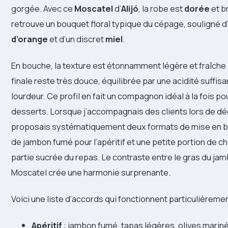
gorgée. Avec ce
Moscatel
d’
Alijó
, la robe est
dorée
et br
retrouve un bouquet floral typique du cépage, souligné d
d’orange
et d’un discret
miel
.
En bouche, la texture est étonnamment légère et fraîche
finale reste très douce, équilibrée par une acidité suffisa
lourdeur. Ce profil en fait un compagnon idéal à la fois pour
desserts. Lorsque j’accompagnais des clients lors de dég
proposais systématiquement deux formats de mise en b
de jambon fumé pour l’apéritif et une petite portion de 
partie sucrée du repas. Le contraste entre le gras du jam
Moscatel crée une harmonie surprenante.
Voici une liste d’accords qui fonctionnent particulièremen
Apéritif
: jambon fumé, tapas légères, olives marin