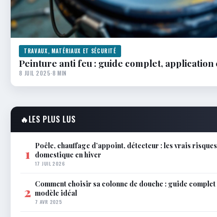
TRAVAUX, MATÉRIAUX ET SÉCURITÉ
Peinture anti feu : guide complet, application
8 JUIL 2025
·
8 MIN
🔥
LES PLUS LUS
Poêle, chauffage d’appoint, détecteur : les vrais risque
1
domestique en hiver
17 JUIL 2026
Comment choisir sa colonne de douche : guide complet 
2
modèle idéal
7 AVR 2025