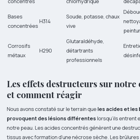
concentrés
chlorhydrique
décapa
Débou
Bases
Soude, potasse, chaux
H314
nettoy
concentrées
vive
peintu
Glutaraldéhyde,
Corrosifs
Entreti
H290
détartrants
métaux
désinf
professionnels
Les effets destructeurs sur notr
et comment réagir
Nous avons constaté sur le terrain que
les acides et les
provoquent des lésions différentes
lorsqu’ils entrent 
notre peau. Les acides concentrés génèrent une destruc
tissus avec formation d’une nécrose sèche. Les brûlures