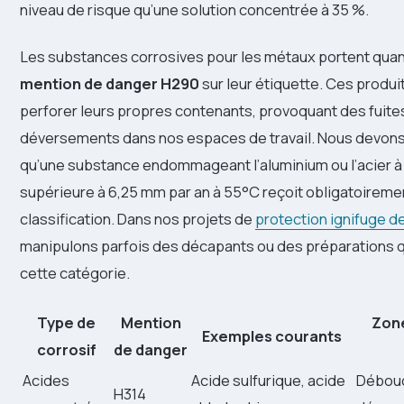
niveau de risque qu’une solution concentrée à 35 %.
Les substances corrosives pour les métaux portent quan
mention de danger H290
sur leur étiquette. Ces produ
perforer leurs propres contenants, provoquant des fuite
déversements dans nos espaces de travail. Nous devons i
qu’une substance endommageant l’aluminium ou l’acier à
supérieure à 6,25 mm par an à 55°C reçoit obligatoireme
classification. Dans nos projets de
protection ignifuge d
manipulons parfois des décapants ou des préparations q
cette catégorie.
Type de
Mention
Zone
Exemples courants
corrosif
de danger
Acides
Acide sulfurique, acide
Débou
H314