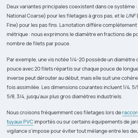
Deux variantes principales coexistent dans ce système :
National Coarse) pour les filetages à gros pas, et le
UNF
(
Fine) pour les pas fins. La notation diffère complètemen
métrique : nous exprimons le diamètre en fractions de po
nombre de filets par pouce.
Par exemple, une vis notée 1/4-20 possède un diamètre d
pouce avec 20 filets répartis sur chaque pouce de longue
inverse peut dérouter au début, mais elle suit une cohér
fois assimilée. Les dimensions courantes incluent 1/4, 5/16,
5/8, 3/4, jusqu’aux plus gros diamètres industriels.
Nous croisons fréquemment ces filetages lors de
racco
tuyaux PVC
importés ou sur certains équipements de jar
vigilance s’impose pour éviter tout mélange entre les d