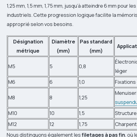
1,25 mm, 1,5 mm, 1,75 mm, jusqu’à atteindre 6 mm pour le
industriels. Cette progression logique facilite la mémoris
approprié selon vos besoins.
Désignation
Diamètre
Pas standard
Applica
métrique
(mm)
(mm)
Électroni
M5
5
0,8
léger
M6
6
1,0
Fixations
Menuiser
M8
8
1,25
suspend
M10
10
1,5
Structure
M12
12
1,75
Charpent
Nous distinguons également les
filetages à pas fin
, où 