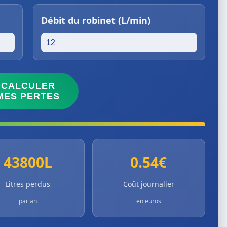
Débit du robinet (L/min)
CALCULER
MES PERTES
43800L
0.54€
Litres perdus
Coût journalier
par an
en euros