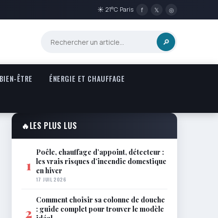
☀ 21°C Paris
f
𝕏
◎
🔎
 BIEN-ÊTRE
ÉNERGIE ET CHAUFFAGE
🔥
LES PLUS LUS
Poêle, chauffage d’appoint, détecteur :
les vrais risques d’incendie domestique
1
en hiver
17 JUIL 2026
Comment choisir sa colonne de douche
: guide complet pour trouver le modèle
2