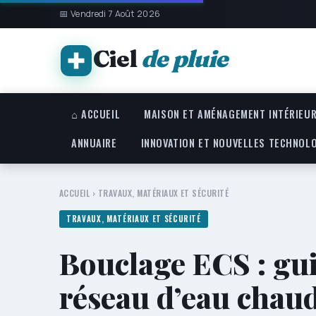
📅 Vendredi 7 Août 2026
Ciel
de pluie
⌂ ACCUEIL
MAISON ET AMÉNAGEMENT INTÉRIEU
ANNUAIRE
INNOVATION ET NOUVELLES TECHNOL
ACCUEIL
›
TRAVAUX, MATÉRIAUX ET SÉCURITÉ
TRAVAUX, MATÉRIAUX ET SÉCURITÉ
Bouclage ECS : gui
réseau d’eau chaud