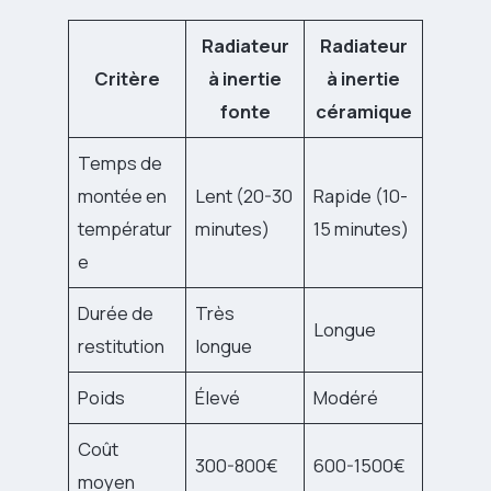
Radiateur
Radiateur
Critère
à inertie
à inertie
fonte
céramique
Temps de
montée en
Lent (20-30
Rapide (10-
températur
minutes)
15 minutes)
e
Durée de
Très
Longue
restitution
longue
Poids
Élevé
Modéré
Coût
300-800€
600-1500€
moyen