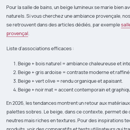
Pour la salle de bains, un beige lumineux se marie bien 
naturels. Si vous cherchez une ambiance provençale, nos 
se retrouvent dans des articles dédiés, par exemple
sall
provençal
.
Liste d’associations efficaces :
Beige + bois naturel = ambiance chaleureuse et int
Beige + gris ardoise = contraste moderne et raffiné
Beige + vert olive = rendu organique et apaisant.
Beige + noir mat = accent contemporain et graphiq
En 2026, les tendances montrent un retour aux matériaux
palettes sobres. Le beige, dans ce contexte, permet de
neutres mais riches en textures. Pour des inspirations t
produits, voir des comparatifs et tests utilisateurs qui tr