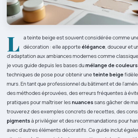
L
a teinte beige est souvent considérée comme une
décoration : elle apporte
élégance
, douceur et 
d’adaptation aux ambiances modernes comme classiques.
je vous guide depuis les bases du
mélange de couleurs
techniques de pose pour obtenir une
teinte beige
fidèle
murs. En tant que professionnel du bâtiment et de l’amé
des méthodes éprouvées, des erreurs fréquentes à évite
pratiques pour maîtriser les
nuances
sans gâcher de mat
trouverez des exemples concrets de recettes, des conse
pigments
à privilégier et des recommandations pour har
avec d’autres éléments décoratifs. Ce guide inclut égal