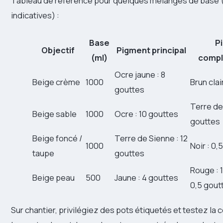
Tableau de référence pour quelques mélanges de base 
indicatives) :
Base
P
Objectif
Pigment principal
(ml)
compl
Ocre jaune : 8
Beige crème
1000
Brun clai
gouttes
Terre de
Beige sable
1000
Ocre : 10 gouttes
gouttes
Beige foncé /
Terre de Sienne : 12
1000
Noir : 0,
taupe
gouttes
Rouge : 1
Beige peau
500
Jaune : 4 gouttes
0,5 gout
Sur chantier, privilégiez des pots étiquetés et testez la 