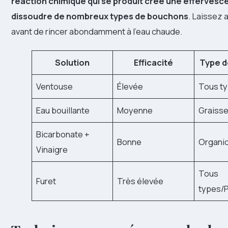
réaction chimique qui se produit crée une efferves
dissoudre de nombreux types de bouchons
. Laissez 
avant de rincer abondamment à l’eau chaude.
Solution
Efficacité
Type d
Ventouse
Élevée
Tous t
Eau bouillante
Moyenne
Graiss
Bicarbonate +
Bonne
Organi
Vinaigre
Tous
Furet
Très élevée
types/