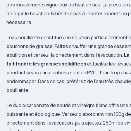
des mouvements vigoureux de haut en bas. La pression a
déloger le bouchon. N’hésitez pas à répéter l’opération pl
nécessaire.
L’eau bouillante constitue une solution particulièrement e
bouchons de graisse. Faites chauffer une grande cassero
ébullition et versez-la directement dans l’évacuation.
La
fait fondre les graisses solidifiées
et facilite leur évac
pourtant si vos canalisations sont en PVC : l’eau trop cha
endommager. Dans ce cas, préférez de l’eau très chaude
bouillante.
Le duo bicarbonate de soude et vinaigre blanc offre une 
puissante et écologique. Versez d’abord environ 100g d
directement dans l’évacuation, puis ajoutez 250ml de vin