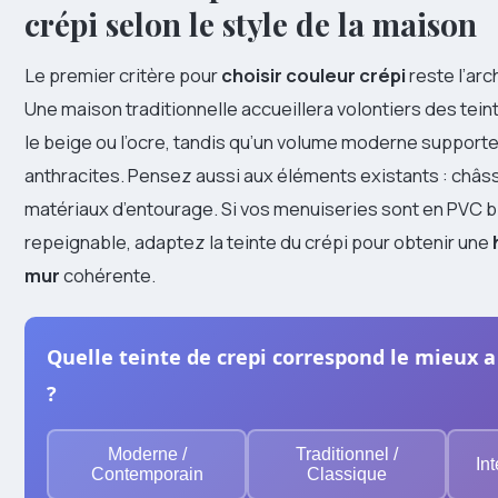
crépi selon le style de la maison
Le premier critère pour
choisir couleur crépi
reste l’arc
Une maison traditionnelle accueillera volontiers des t
le beige ou l’ocre, tandis qu’un volume moderne supporte
anthracites. Pensez aussi aux éléments existants : châssis
matériaux d’entourage. Si vos menuiseries sont en PVC b
repeignable, adaptez la teinte du crépi pour obtenir une
mur
cohérente.
Quelle teinte de crepi correspond le mieux 
?
Moderne /
Traditionnel /
In
Contemporain
Classique