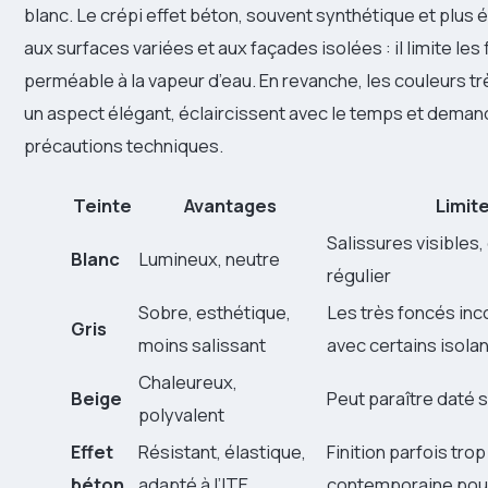
blanc. Le crépi effet béton, souvent synthétique et plus 
aux surfaces variées et aux façades isolées : il limite les
perméable à la vapeur d’eau. En revanche, les couleurs t
un aspect élégant, éclaircissent avec le temps et dema
précautions techniques.
Teinte
Avantages
Limit
Salissures visibles,
Blanc
Lumineux, neutre
régulier
Sobre, esthétique,
Les très foncés in
Gris
moins salissant
avec certains isola
Chaleureux,
Beige
Peut paraître daté 
polyvalent
Effet
Résistant, élastique,
Finition parfois trop
béton
adapté à l’ITE
contemporaine pour