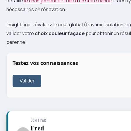
détaille
le changement de toile d’un store banne
ou les ty
nécessaires en rénovation.
Insight final : évaluez le coût global (travaux, isolation, e
valider votre
choix couleur façade
pour obtenir un résul
pérenne.
Testez vos connaissances
Valider
ÉCRIT PAR
Fred