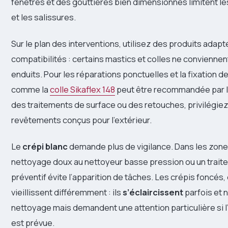
fenêtres et des gouttières bien dimensionnés limitent le
et les salissures.
Sur le plan des interventions, utilisez des produits adap
compatibilités : certains mastics et colles ne conviennen
enduits. Pour les réparations ponctuelles et la fixation de
comme la
colle Sikaflex 148
peut être recommandée par l
des traitements de surface ou des retouches, privilégiez
revêtements conçus pour l’extérieur.
Le
crépi blanc
demande plus de vigilance. Dans les zone
nettoyage doux au nettoyeur basse pression ou un trai
préventif évite l’apparition de tâches. Les crépis foncés,
vieillissent différemment : ils
s’éclaircissent
parfois et 
nettoyage mais demandent une attention particulière si l’
est prévue.