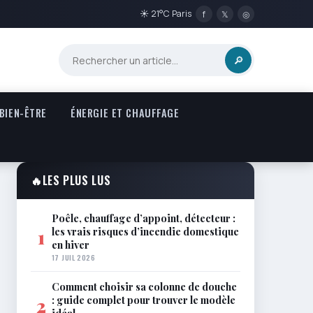
☀ 21°C Paris
f
𝕏
◎
🔎
 BIEN-ÊTRE
ÉNERGIE ET CHAUFFAGE
🔥
LES PLUS LUS
Poêle, chauffage d’appoint, détecteur :
les vrais risques d’incendie domestique
1
en hiver
17 JUIL 2026
Comment choisir sa colonne de douche
: guide complet pour trouver le modèle
2