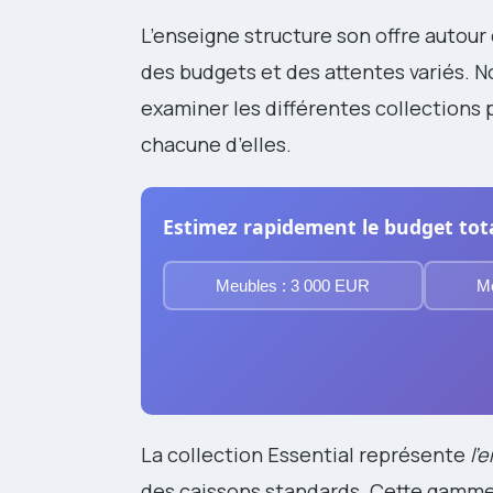
L’enseigne structure son offre autou
des budgets et des attentes variés. 
examiner les différentes collections
chacune d’elles.
Estimez rapidement le budget tota
Meubles : 3 000 EUR
Me
La collection Essential représente
l’
des caissons standards. Cette gamme