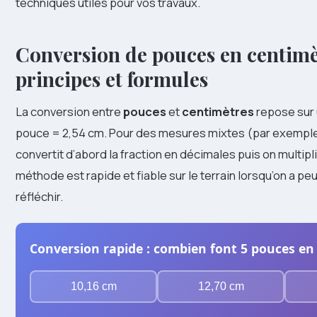
techniques utiles pour vos travaux.
Conversion de pouces en centimè
principes et formules
La conversion entre
pouces
et
centimètres
repose sur u
pouce = 2,54 cm. Pour des mesures mixtes (par exemple 
convertit d’abord la fraction en décimales puis on multipl
méthode est rapide et fiable sur le terrain lorsqu’on a p
réfléchir.
Conversion rapide : combien font 5 pouces en
10,16 cm
12,70 cm