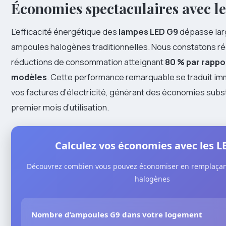
Économies spectaculaires avec l
L’efficacité énergétique des
lampes LED G9
dépasse lar
ampoules halogènes traditionnelles. Nous constatons r
réductions de consommation atteignant
80 % par rappo
modèles
. Cette performance remarquable se traduit i
vos factures d’électricité, générant des économies subst
premier mois d’utilisation.
Calculez vos économies avec les L
Découvrez combien vous pouvez économiser en remplaçan
halogènes
Nombre d’ampoules G9 dans votre logement